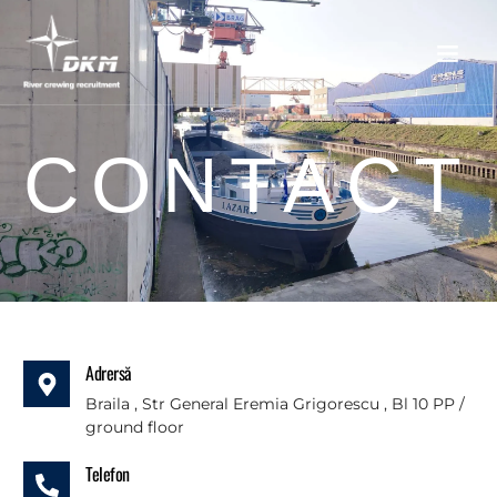
ECHIPA DEKAEM
GALERIE FOTO / CLIENTI DKM
GALERIE VIDEO / CLIENTI
JOBURI / SALARIZARI
CONTACT
Adrersă
Braila , Str General Eremia Grigorescu , Bl 10 PP /
ground floor
Telefon