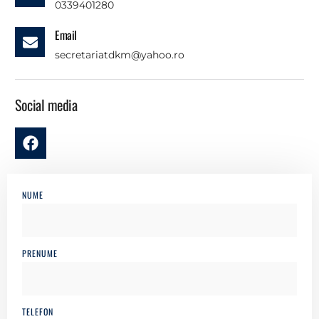
0339401280
Email
secretariatdkm@yahoo.ro
Social media
NUME
PRENUME
TELEFON